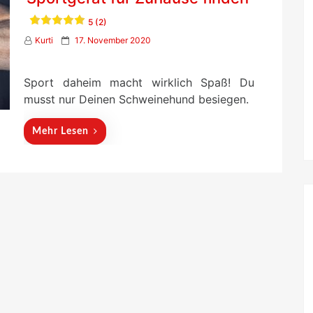
5 (2)
P
Kurti
17. November 2020
o
s
t
Sport daheim macht wirklich Spaß! Du
e
musst nur Deinen Schweinehund besiegen.
d
o
n
Mehr Lesen