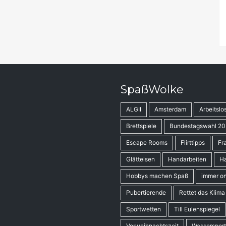
SpaßWolke
ALGII
Amsterdam
Arbeitslo
Brettspiele
Bundestagswahl 20
Escape Rooms
Flirttipps
Fr
Glätteisen
Handarbeiten
Ha
Hobbys machen Spaß
immer on
Pubertierende
Rettet das Klima
Sportwetten
Till Eulenspiegel
Vorweihnachtszeit
Wassersport