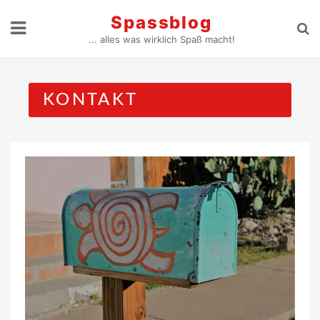
Skip
Spassblog
to
... alles was wirklich Spaß macht!
content
KONTAKT