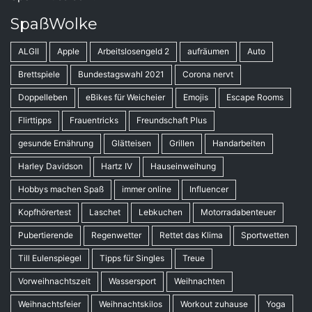
SpaßWolke
ALGII
Apple
Arbeitslosengeld 2
aufräumen
Auto
Brettspiele
Bundestagswahl 2021
Corona nervt
Doppelleben
eBikes für Weicheier
Emojis
Escape Rooms
Flirttipps
Frauentricks
Freundschaft Plus
gesunde Ernährung
Glätteisen
Grillen
Handarbeiten
Harley Davidson
Hartz IV
Hauseinweihung
Hobbys machen Spaß
immer online
Influencer
Kopfhörertest
Laschet
Lebkuchen
Motorradabenteuer
Pubertierende
Regenwetter
Rettet das Klima
Sportwetten
Till Eulenspiegel
Tipps für Singles
Treue
Vorweihnachtszeit
Wassersport
Weihnachten
Weihnachtsfeier
Weihnachtskilos
Workout zuhause
Yoga