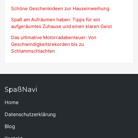
Schöne Geschenkideen zur Hauseinweihung
Spaß am Aufräumen haben: Tipps für ein
aufgeräumtes Zuhause und einen klaren Geist
Das ultimative Motorradabenteuer: Von
Geschwindigkeitsrekorden bis zu
Schlammschlachten
SpaßNavi
Home
Datenschutzerklärung
Blog