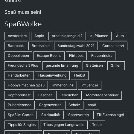
Kontakt
Spaß muss sein!
SpaßWolke
Amsterdam
Apple
Arbeitslosengeld 2
aufräumen
Auto
Baerbock
Brettspiele
Bundestagswahl 2021
Corona nervt
Doppelleben
Escape Rooms
Flirttipps
Frauentricks
Freundschaft Plus
gesunde Ernährung
Glätteisen
Grillen
Handarbeiten
Hauseinweihung
Herbst
Hobbys machen Spaß
immer online
Influencer
Kopfhörertest
Laschet
Lebkuchen
Motorradabenteuer
Pubertierende
Regenwetter
Scholz
spaß
Spaß im Garten
Spiritualität
Sportwetten
Till Eulenspiegel
Tipps für Singles
Tipps gegen Langeweile
Treue