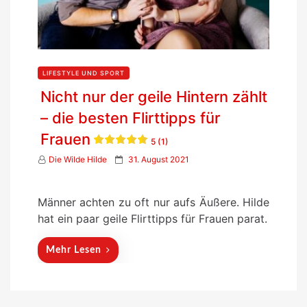
LIFESTYLE UND SPORT
Nicht nur der geile Hintern zählt
– die besten Flirttipps für
Frauen
5 (1)
P
Die Wilde Hilde
31. August 2021
o
s
Männer achten zu oft nur aufs Äußere. Hilde
t
hat ein paar geile Flirttipps für Frauen parat.
e
d
Mehr Lesen
o
n