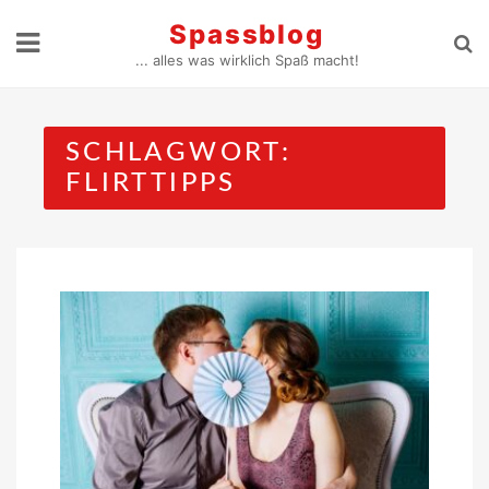
Skip
Spassblog
to
... alles was wirklich Spaß macht!
content
SCHLAGWORT:
FLIRTTIPPS