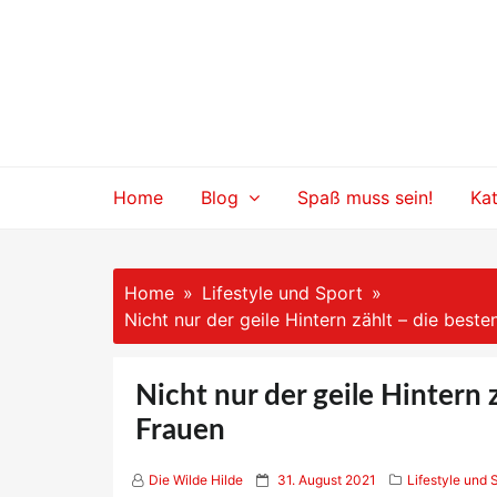
Skip
to
content
Home
Blog
Spaß muss sein!
Ka
Home
Lifestyle und Sport
Nicht nur der geile Hintern zählt – die besten
Nicht nur der geile Hintern z
Frauen
P
Die Wilde Hilde
31. August 2021
Lifestyle und 