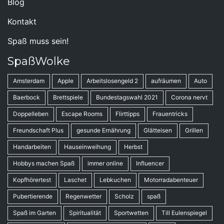
Blog
Kontakt
Spaß muss sein!
SpaßWolke
Amsterdam
Apple
Arbeitslosengeld 2
aufräumen
Auto
Baerbock
Brettspiele
Bundestagswahl 2021
Corona nervt
Doppelleben
Escape Rooms
Flirttipps
Frauentricks
Freundschaft Plus
gesunde Ernährung
Glätteisen
Grillen
Handarbeiten
Hauseinweihung
Herbst
Hobbys machen Spaß
immer online
Influencer
Kopfhörertest
Laschet
Lebkuchen
Motorradabenteuer
Pubertierende
Regenwetter
Scholz
spaß
Spaß im Garten
Spiritualität
Sportwetten
Till Eulenspiegel