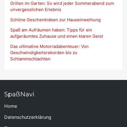
Grillen im Garten: So wird jeder Sommerabend zum
unvergesslichen Erlebnis
Schöne Geschenkideen zur Hauseinweihung
Spaß am Aufräumen haben: Tipps für ein
aufgeräumtes Zuhause und einen klaren Geist
Das ultimative Motorradabenteuer: Von
Geschwindigkeitsrekorden bis zu
Schlammschlachten
SpaßNavi
Home
Datenschutzerklärung