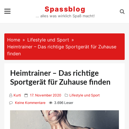
Skip
Spassblog
to
... alles was wirklich Spaß macht!
content
Home
Lifestyle und Sport
Heimtrainer – Das richtige Sportgerät für Zuhause
finden
Heimtrainer – Das richtige
Sportgerät für Zuhause finden
P
Kurti
17. November 2020
Lifestyle und Sport
o
Keine Kommentare
3.696 Leser
s
t
e