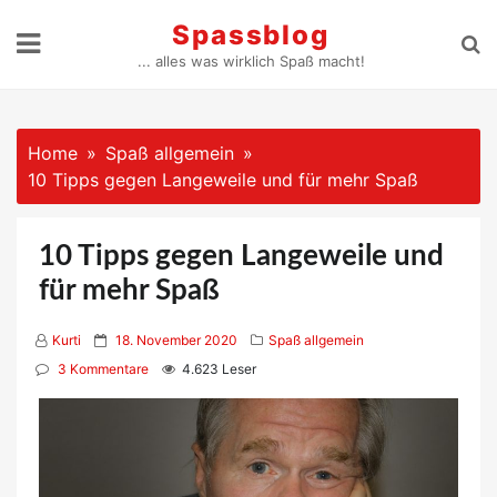
Skip
Spassblog
to
... alles was wirklich Spaß macht!
content
Home
Spaß allgemein
10 Tipps gegen Langeweile und für mehr Spaß
10 Tipps gegen Langeweile und
für mehr Spaß
P
Kurti
18. November 2020
Spaß allgemein
o
3 Kommentare
4.623 Leser
s
t
e
d