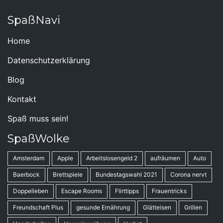
SpaßNavi
Home
Datenschutzerklärung
Blog
Kontakt
Spaß muss sein!
SpaßWolke
Amsterdam
Apple
Arbeitslosengeld 2
aufräumen
Auto
Baerbock
Brettspiele
Bundestagswahl 2021
Corona nervt
Doppelleben
Escape Rooms
Flirttipps
Frauentricks
Freundschaft Plus
gesunde Ernährung
Glätteisen
Grillen