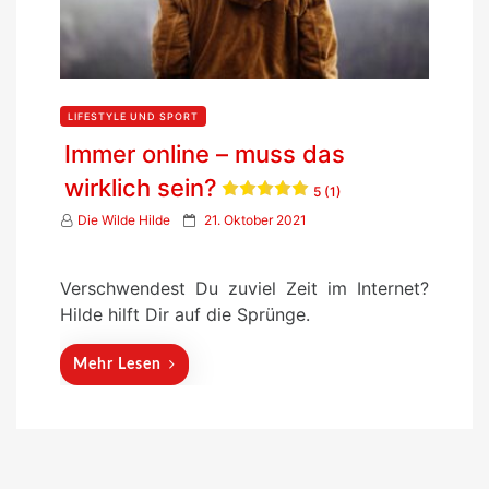
LIFESTYLE UND SPORT
Immer online – muss das
wirklich sein?
5 (1)
P
Die Wilde Hilde
21. Oktober 2021
o
s
Verschwendest Du zuviel Zeit im Internet?
t
Hilde hilft Dir auf die Sprünge.
e
d
Mehr Lesen
o
n