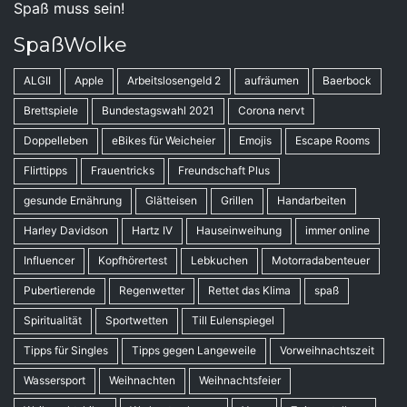
Spaß muss sein!
SpaßWolke
ALGII
Apple
Arbeitslosengeld 2
aufräumen
Baerbock
Brettspiele
Bundestagswahl 2021
Corona nervt
Doppelleben
eBikes für Weicheier
Emojis
Escape Rooms
Flirttipps
Frauentricks
Freundschaft Plus
gesunde Ernährung
Glätteisen
Grillen
Handarbeiten
Harley Davidson
Hartz IV
Hauseinweihung
immer online
Influencer
Kopfhörertest
Lebkuchen
Motorradabenteuer
Pubertierende
Regenwetter
Rettet das Klima
spaß
Spiritualität
Sportwetten
Till Eulenspiegel
Tipps für Singles
Tipps gegen Langeweile
Vorweihnachtszeit
Wassersport
Weihnachten
Weihnachtsfeier