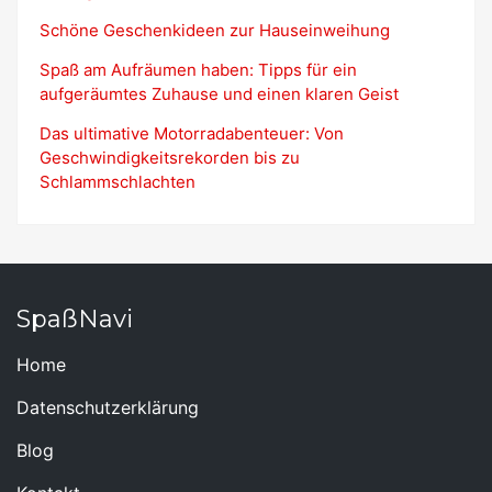
Schöne Geschenkideen zur Hauseinweihung
Spaß am Aufräumen haben: Tipps für ein
aufgeräumtes Zuhause und einen klaren Geist
Das ultimative Motorradabenteuer: Von
Geschwindigkeitsrekorden bis zu
Schlammschlachten
SpaßNavi
Home
Datenschutzerklärung
Blog