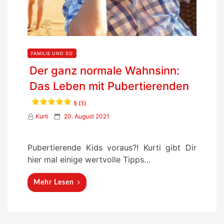
FAMILIE UND SO
Der ganz normale Wahnsinn:
Das Leben mit Pubertierenden
5 (1)
P
Kurti
20. August 2021
o
s
Pubertierende Kids voraus?! Kurti gibt Dir
t
hier mal einige wertvolle Tipps…
e
d
Mehr Lesen
o
n