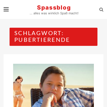
Skip
Spassblog
to
... alles was wirklich Spaß macht!
content
SCHLAGWORT:
PUBERTIERENDE