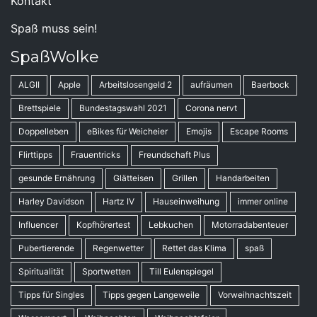
Kontakt
Spaß muss sein!
SpaßWolke
ALGII
Apple
Arbeitslosengeld 2
aufräumen
Baerbock
Brettspiele
Bundestagswahl 2021
Corona nervt
Doppelleben
eBikes für Weicheier
Emojis
Escape Rooms
Flirttipps
Frauentricks
Freundschaft Plus
gesunde Ernährung
Glätteisen
Grillen
Handarbeiten
Harley Davidson
Hartz IV
Hauseinweihung
immer online
Influencer
Kopfhörertest
Lebkuchen
Motorradabenteuer
Pubertierende
Regenwetter
Rettet das Klima
spaß
Spiritualität
Sportwetten
Till Eulenspiegel
Tipps für Singles
Tipps gegen Langeweile
Vorweihnachtszeit