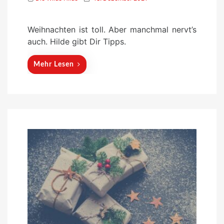
o
s
Weihnachten ist toll. Aber manchmal nervt’s
t
auch. Hilde gibt Dir Tipps.
e
d
Mehr Lesen
o
n