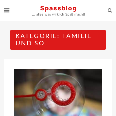
Skip
Spassblog
to
... alles was wirklich Spaß macht!
content
KATEGORIE:
FAMILIE
UND SO