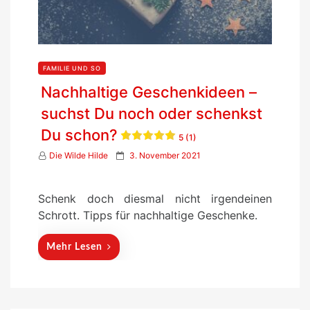
FAMILIE UND SO
Nachhaltige Geschenkideen –
suchst Du noch oder schenkst
Du schon?
5 (1)
P
Die Wilde Hilde
3. November 2021
o
s
Schenk doch diesmal nicht irgendeinen
t
Schrott. Tipps für nachhaltige Geschenke.
e
d
Mehr Lesen
o
n