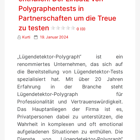
Polygraphentests in
Partnerschaften um die Treue
zu testen
0 (0)
P
Kurti
19. Januar 2024
o
s
„Lügendetektor-Polygraph“ ist ein
t
renommiertes Unternehmen, das sich auf
e
die Bereitstellung von Lügendetektor-Tests
d
spezialisiert hat. Mit über 20 Jahren
o
Erfahrung in der Branche steht
n
Lügendetektor-Polygraph für
Professionalität und Vertrauenswürdigkeit.
Das Hauptanliegen der Firma ist es,
Privatpersonen dabei zu unterstützen, die
Wahrheit in komplexen und oft emotional
aufgeladenen Situationen zu enthüllen. Die
Dienste von „Lügendetektor-Polygraph“