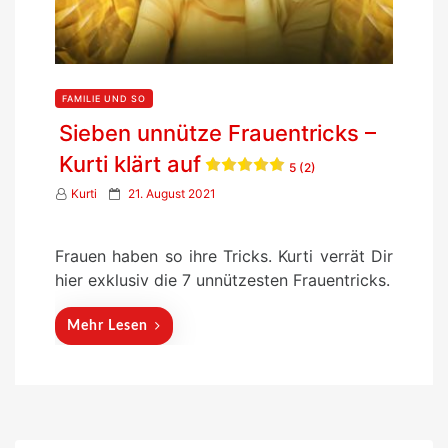
FAMILIE UND SO
Sieben unnütze Frauentricks –
Kurti klärt auf
5 (2)
P
Kurti
21. August 2021
o
s
Frauen haben so ihre Tricks. Kurti verrät Dir
t
hier exklusiv die 7 unnützesten Frauentricks.
e
d
Mehr Lesen
o
n