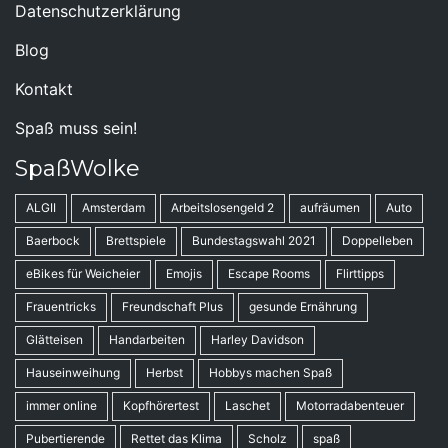
Datenschutzerklärung
Blog
Kontakt
Spaß muss sein!
SpaßWolke
ALGII
Amsterdam
Arbeitslosengeld 2
aufräumen
Auto
Baerbock
Brettspiele
Bundestagswahl 2021
Doppelleben
eBikes für Weicheier
Emojis
Escape Rooms
Flirttipps
Frauentricks
Freundschaft Plus
gesunde Ernährung
Glätteisen
Handarbeiten
Harley Davidson
Hauseinweihung
Herbst
Hobbys machen Spaß
immer online
Kopfhörertest
Laschet
Motorradabenteuer
Pubertierende
Rettet das Klima
Scholz
spaß