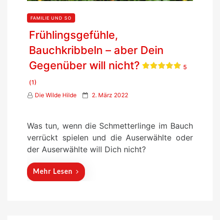
FAMILIE UND SO
Frühlingsgefühle,
Bauchkribbeln – aber Dein
Gegenüber will nicht?
5
(1)
P
Die Wilde Hilde
2. März 2022
o
s
Was tun, wenn die Schmetterlinge im Bauch
t
verrückt spielen und die Auserwählte oder
e
der Auserwählte will Dich nicht?
d
o
Mehr Lesen
n