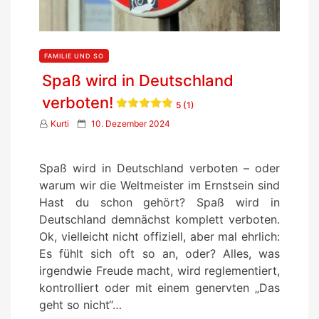
FAMILIE UND SO
Spaß wird in Deutschland
verboten!
5 (1)
P
Kurti
10. Dezember 2024
o
s
Spaß wird in Deutschland verboten – oder
t
warum wir die Weltmeister im Ernstsein sind
e
Hast du schon gehört? Spaß wird in
d
Deutschland demnächst komplett verboten.
o
Ok, vielleicht nicht offiziell, aber mal ehrlich:
n
Es fühlt sich oft so an, oder? Alles, was
irgendwie Freude macht, wird reglementiert,
kontrolliert oder mit einem genervten „Das
geht so nicht“…