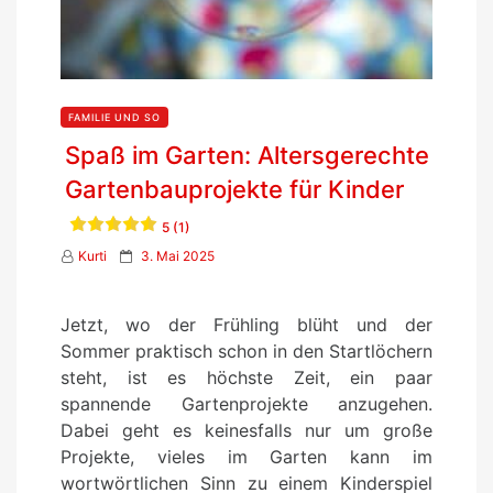
FAMILIE UND SO
Spaß im Garten: Altersgerechte
Gartenbauprojekte für Kinder
5 (1)
P
Kurti
3. Mai 2025
o
s
Jetzt, wo der Frühling blüht und der
t
Sommer praktisch schon in den Startlöchern
e
steht, ist es höchste Zeit, ein paar
d
spannende Gartenprojekte anzugehen.
o
Dabei geht es keinesfalls nur um große
n
Projekte, vieles im Garten kann im
wortwörtlichen Sinn zu einem Kinderspiel