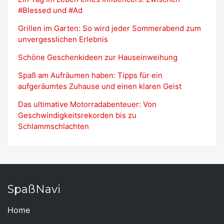
#Blessed und #Ad
Grillen im Garten: So wird jeder Sommerabend zum
unvergesslichen Erlebnis
Schöne Geschenkideen zur Hauseinweihung
Spaß am Aufräumen haben: Tipps für ein
aufgeräumtes Zuhause und einen klaren Geist
Das ultimative Motorradabenteuer: Von
Geschwindigkeitsrekorden bis zu
Schlammschlachten
SpaßNavi
Home