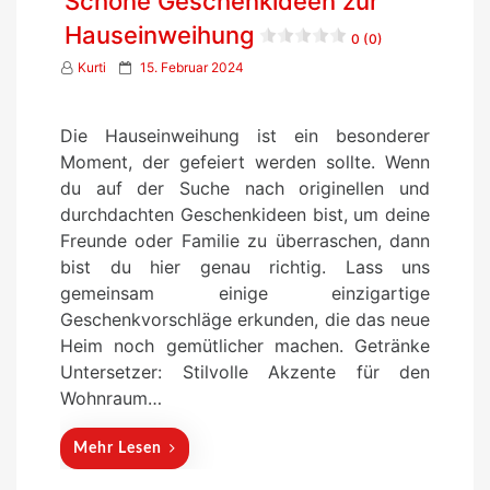
Schöne Geschenkideen zur
Hauseinweihung
0 (0)
P
Kurti
15. Februar 2024
o
s
Die Hauseinweihung ist ein besonderer
t
Moment, der gefeiert werden sollte. Wenn
e
du auf der Suche nach originellen und
d
durchdachten Geschenkideen bist, um deine
o
Freunde oder Familie zu überraschen, dann
n
bist du hier genau richtig. Lass uns
gemeinsam einige einzigartige
Geschenkvorschläge erkunden, die das neue
Heim noch gemütlicher machen. Getränke
Untersetzer: Stilvolle Akzente für den
Wohnraum…
Mehr Lesen