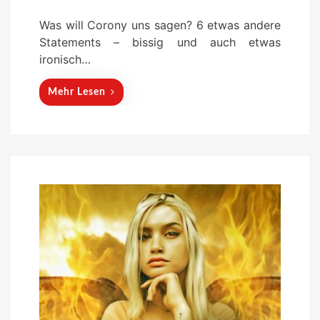
s
Was will Corony uns sagen? 6 etwas andere
t
Statements – bissig und auch etwas
e
ironisch…
d
o
Mehr Lesen
n