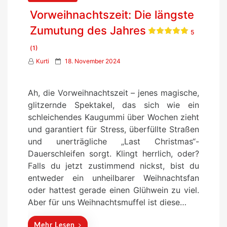
Vorweihnachtszeit: Die längste
Zumutung des Jahres
5
(1)
P
Kurti
18. November 2024
o
s
Ah, die Vorweihnachtszeit – jenes magische,
t
glitzernde Spektakel, das sich wie ein
e
schleichendes Kaugummi über Wochen zieht
d
und garantiert für Stress, überfüllte Straßen
o
und unerträgliche „Last Christmas“-
n
Dauerschleifen sorgt. Klingt herrlich, oder?
Falls du jetzt zustimmend nickst, bist du
entweder ein unheilbarer Weihnachtsfan
oder hattest gerade einen Glühwein zu viel.
Aber für uns Weihnachtsmuffel ist diese…
Mehr Lesen