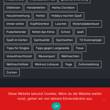
Glätteisen
Handarbeiten
Harley Davidson
Hauseinweihung
Herbst
Hobbys machen Spaß
immer online
Kopfhörertest
Laschet
Motorradabenteuer
Pubertierende
Rettet das Klima
Scholz
spaß
Spaß im Garten
Spiritualität
Sportwetten
Till Eulenspiegel
Tipps für Singles
Tipps gegen Langeweile
Treue
Vorweihnachtszeit
Wassersport
Weihnachten
Weihnachtsfeier
Workout zuhause
Yoga
Zeitumstellung
Zocken
© Copyright 2026 Spassblog.com
|
Theme: Blog Nano by
Diese Website benutzt Cookies. Wenn du die Website weiter
ThemeMiles
. | Wir danken
Pixabay
für die tollen Fotos. |
nutzt, gehen wir von deinem Einverständnis aus.
Einige Beiträge enthalten Werbelinks für Amazon.
OK