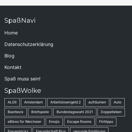
SpaßNavi
Home
Datenschutzerklärung
Blog
Kontakt
Spaß muss sein!
SpaßWolke
ALGII
Amsterdam
Arbeitslosengeld 2
aufräumen
Auto
Baerbock
Brettspiele
Bundestagswahl 2021
Doppelleben
eBikes für Weicheier
Emojis
Escape Rooms
Flirttipps
Frauentricks
Freundschaft Plus
gesunde Ernährung