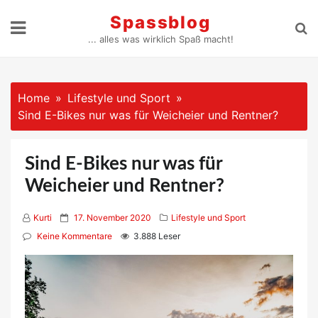
Skip
Spassblog
to
... alles was wirklich Spaß macht!
content
Home
Lifestyle und Sport
Sind E-Bikes nur was für Weicheier und Rentner?
Sind E-Bikes nur was für
Weicheier und Rentner?
P
Kurti
17. November 2020
Lifestyle und Sport
o
Keine Kommentare
3.888 Leser
s
t
e
d