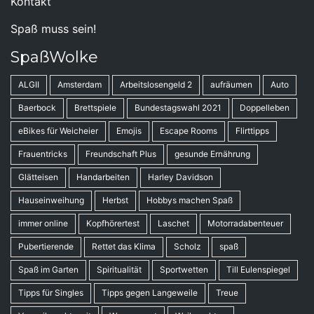
Kontakt
Spaß muss sein!
SpaßWolke
ALGII
Amsterdam
Arbeitslosengeld 2
aufräumen
Auto
Baerbock
Brettspiele
Bundestagswahl 2021
Doppelleben
eBikes für Weicheier
Emojis
Escape Rooms
Flirttipps
Frauentricks
Freundschaft Plus
gesunde Ernährung
Glätteisen
Handarbeiten
Harley Davidson
Hauseinweihung
Herbst
Hobbys machen Spaß
immer online
Kopfhörertest
Laschet
Motorradabenteuer
Pubertierende
Rettet das Klima
Scholz
spaß
Spaß im Garten
Spiritualität
Sportwetten
Till Eulenspiegel
Tipps für Singles
Tipps gegen Langeweile
Treue