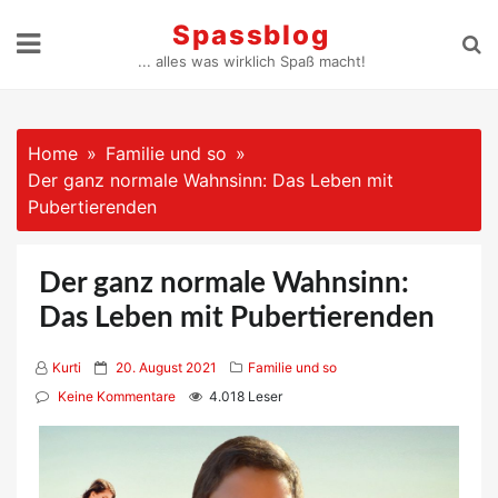
Skip
Spassblog
to
... alles was wirklich Spaß macht!
content
Home
Familie und so
Der ganz normale Wahnsinn: Das Leben mit
Pubertierenden
Der ganz normale Wahnsinn:
Das Leben mit Pubertierenden
P
Kurti
20. August 2021
Familie und so
o
Keine Kommentare
4.018 Leser
s
t
e