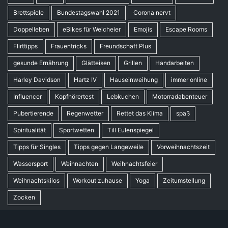
Brettspiele
Bundestagswahl 2021
Corona nervt
Doppelleben
eBikes für Weicheier
Emojis
Escape Rooms
Flirttipps
Frauentricks
Freundschaft Plus
gesunde Ernährung
Glätteisen
Grillen
Handarbeiten
Harley Davidson
Hartz IV
Hauseinweihung
immer online
Influencer
Kopfhörertest
Lebkuchen
Motorradabenteuer
Pubertierende
Regenwetter
Rettet das Klima
spaß
Spiritualität
Sportwetten
Till Eulenspiegel
Tipps für Singles
Tipps gegen Langeweile
Vorweihnachtszeit
Wassersport
Weihnachten
Weihnachtsfeier
Weihnachtskilos
Workout zuhause
Yoga
Zeitumstellung
Zocken