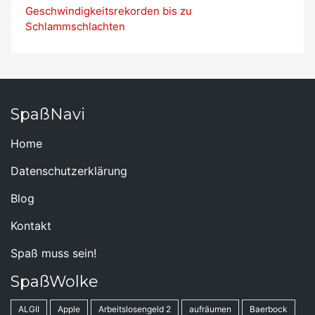
Geschwindigkeitsrekorden bis zu
Schlammschlachten
SpaßNavi
Home
Datenschutzerklärung
Blog
Kontakt
Spaß muss sein!
SpaßWolke
ALGII
Apple
Arbeitslosengeld 2
aufräumen
Baerbock