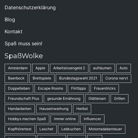
Datenschutzerklärung
Blog
Kontakt
Spaß muss sein!
SpaßWolke
Amsterdam
Apple
Arbeitslosengeld 2
aufräumen
Auto
Baerbock
Brettspiele
Bundestagswahl 2021
Corona nervt
Doppelleben
Escape Rooms
Flirttipps
Frauentricks
Freundschaft Plus
gesunde Ernährung
Glätteisen
Grillen
Handarbeiten
Hauseinweihung
Herbst
Hobbys machen Spaß
immer online
Influencer
Kopfhörertest
Laschet
Lebkuchen
Motorradabenteuer