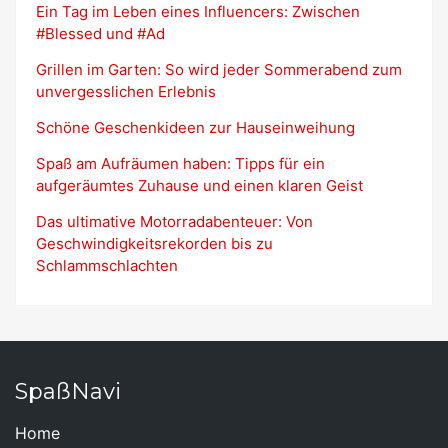
Ein Tag im Leben eines Influencers: Zwischen
#Blessed und #Ad
Grillen im Garten: So wird jeder Sommerabend zum
unvergesslichen Erlebnis
Schöne Geschenkideen zur Hauseinweihung
Spaß am Aufräumen haben: Tipps für ein
aufgeräumtes Zuhause und einen klaren Geist
Das ultimative Motorradabenteuer: Von
Geschwindigkeitsrekorden bis zu
Schlammschlachten
SpaßNavi
Home