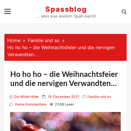
Skip
Spassblog
to
... alles was wirklich Spaß macht!
content
Home
Familie und so
Ho ho ho – die Weihnachtsfeier und die nervigen
Verwandten…
Ho ho ho – die Weihnachtsfeier
und die nervigen Verwandten…
P
Die Wilde Hilde
18. Dezember 2021
Familie und so
o
Keine Kommentare
2.108 Leser
s
t
e