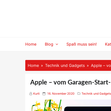
Skip
to
content
Home
Blog
Spaß muss sein!
Ka
Home
Technik und Gadgets
Apple – v
Apple – vom Garagen-Start
P
Kurti
16. November 2020
Technik und Gadgets
o
s
t