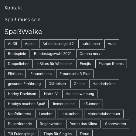
Kontakt
Spaß muss sein!
SpaßWolke
ALGII
Apple
Arbeitslosengeld 2
aufräumen
Auto
Brettspiele
Bundestagswahl 2021
Corona nervt
Doppelleben
eBikes für Weicheier
Emojis
Escape Rooms
Flirttipps
Frauentricks
Freundschaft Plus
gesunde Ernährung
Glätteisen
Grillen
Handarbeiten
Harley Davidson
Hartz IV
Hauseinweihung
Hobbys machen Spaß
immer online
Influencer
Kopfhörertest
Laschet
Lebkuchen
Motorradabenteuer
Pubertierende
Regenwetter
Rettet das Klima
Sportwetten
Till Eulenspiegel
Tipps für Singles
Treue