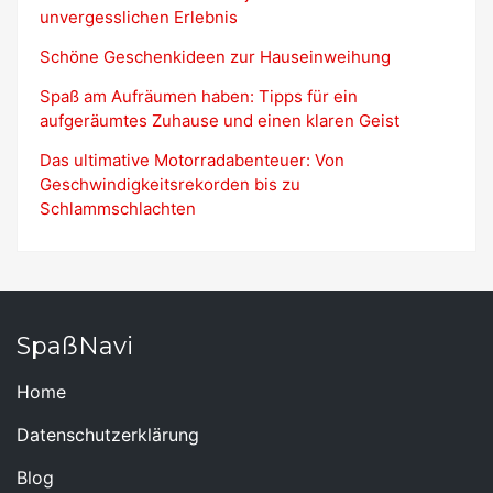
unvergesslichen Erlebnis
Schöne Geschenkideen zur Hauseinweihung
Spaß am Aufräumen haben: Tipps für ein
aufgeräumtes Zuhause und einen klaren Geist
Das ultimative Motorradabenteuer: Von
Geschwindigkeitsrekorden bis zu
Schlammschlachten
SpaßNavi
Home
Datenschutzerklärung
Blog