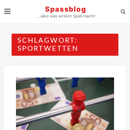
Skip
Spassblog
to
... alles was wirklich Spaß macht!
content
SCHLAGWORT:
SPORTWETTEN