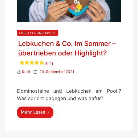
LIFESTYLE UND SPORT
Lebkuchen & Co. Im Sommer –
übertrieben oder Highlight?
5 (1)
P
Kurti
20. September 2021
o
s
Dominosteine und Lebkuchen am Pool!?
t
Was spricht dagegen und was dafür?
e
d
Mehr Lesen
o
n