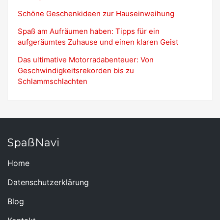
Schöne Geschenkideen zur Hauseinweihung
Spaß am Aufräumen haben: Tipps für ein
aufgeräumtes Zuhause und einen klaren Geist
Das ultimative Motorradabenteuer: Von
Geschwindigkeitsrekorden bis zu
Schlammschlachten
SpaßNavi
Home
Datenschutzerklärung
Blog