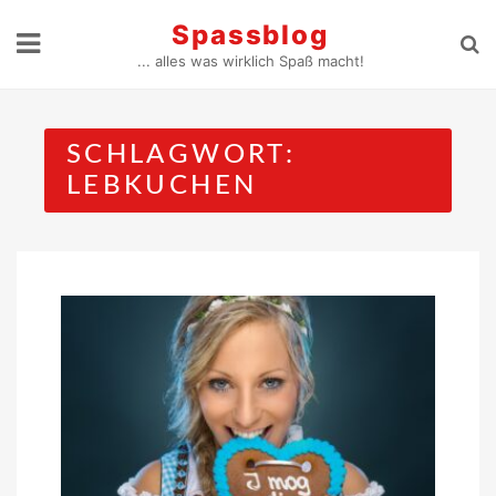
Skip
Spassblog
to
... alles was wirklich Spaß macht!
content
SCHLAGWORT:
LEBKUCHEN