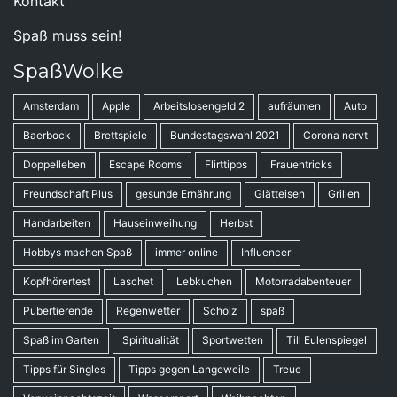
Kontakt
Spaß muss sein!
SpaßWolke
Amsterdam
Apple
Arbeitslosengeld 2
aufräumen
Auto
Baerbock
Brettspiele
Bundestagswahl 2021
Corona nervt
Doppelleben
Escape Rooms
Flirttipps
Frauentricks
Freundschaft Plus
gesunde Ernährung
Glätteisen
Grillen
Handarbeiten
Hauseinweihung
Herbst
Hobbys machen Spaß
immer online
Influencer
Kopfhörertest
Laschet
Lebkuchen
Motorradabenteuer
Pubertierende
Regenwetter
Scholz
spaß
Spaß im Garten
Spiritualität
Sportwetten
Till Eulenspiegel
Tipps für Singles
Tipps gegen Langeweile
Treue