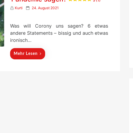
5 (1)
P
Kurti
24. August 2021
o
s
t
Was will Corony uns sagen? 6 etwas
e
andere Statements – bissig und auch etwas
d
ironisch…
o
n
Mehr Lesen