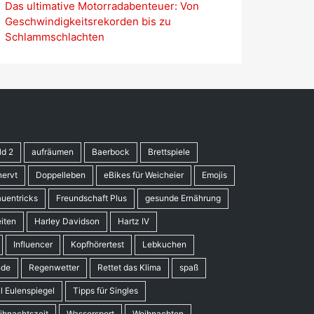
Das ultimative Motorradabenteuer: Von
Geschwindigkeitsrekorden bis zu
Schlammschlachten
ld 2
aufräumen
Baerbock
Brettspiele
nervt
Doppelleben
eBikes für Weicheier
Emojis
auentricks
Freundschaft Plus
gesunde Ernährung
iten
Harley Davidson
Hartz IV
Influencer
Kopfhörertest
Lebkuchen
nde
Regenwetter
Rettet das Klima
spaß
ll Eulenspiegel
Tipps für Singles
ihnachtszeit
Wassersport
Weihnachten