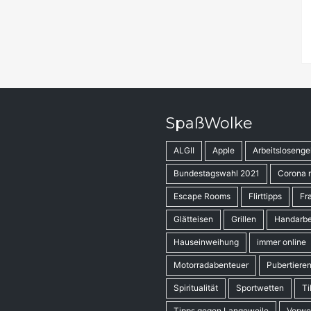
SpaßWolke
ALGII
Apple
Arbeitslosenge
Bundestagswahl 2021
Corona 
Escape Rooms
Flirttipps
Fr
Glätteisen
Grillen
Handarbe
Hauseinweihung
immer online
Motorradabenteuer
Pubertiere
Spiritualität
Sportwetten
Ti
Tipps gegen Langeweile
Vorwe