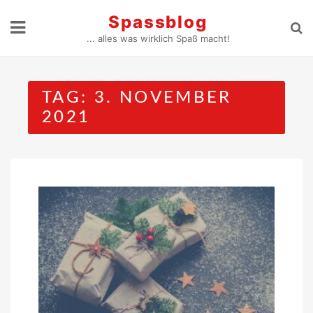
Skip
Spassblog
to
... alles was wirklich Spaß macht!
content
TAG:
3. NOVEMBER
2021