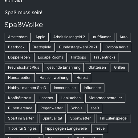
Kontakt
Spaß muss sein!
SpaßWolke
Amsterdam
Apple
Arbeitslosengeld 2
aufräumen
Auto
Baerbock
Brettspiele
Bundestagswahl 2021
Corona nervt
Doppelleben
Escape Rooms
Flirttipps
Frauentricks
Freundschaft Plus
gesunde Ernährung
Glätteisen
Grillen
Handarbeiten
Hauseinweihung
Herbst
Hobbys machen Spaß
immer online
Influencer
Kopfhörertest
Laschet
Lebkuchen
Motorradabenteuer
Pubertierende
Regenwetter
Scholz
spaß
Spaß im Garten
Spiritualität
Sportwetten
Till Eulenspiegel
Tipps für Singles
Tipps gegen Langeweile
Treue