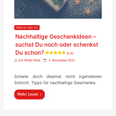
FAMILIE UND SO
Nachhaltige Geschenkideen –
suchst Du noch oder schenkst
Du schon?
5 (1)
P
Die Wilde Hilde
3. November 2021
o
s
Schenk doch diesmal nicht irgendeinen
t
Schrott. Tipps für nachhaltige Geschenke.
e
d
Mehr Lesen
o
n