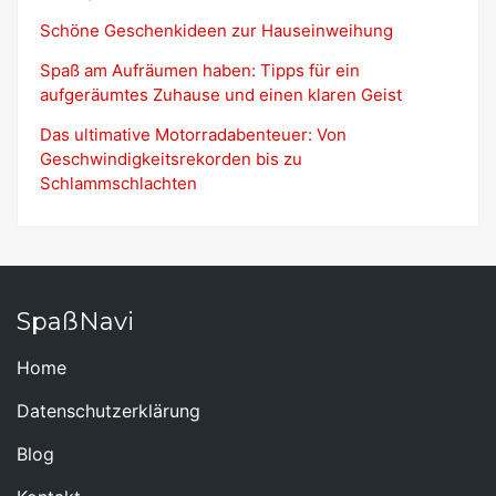
Schöne Geschenkideen zur Hauseinweihung
Spaß am Aufräumen haben: Tipps für ein
aufgeräumtes Zuhause und einen klaren Geist
Das ultimative Motorradabenteuer: Von
Geschwindigkeitsrekorden bis zu
Schlammschlachten
SpaßNavi
Home
Datenschutzerklärung
Blog