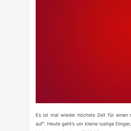
e
d
o
n
Es ist mal wieder höchste Zeit für einen
auf“. Heute geht’s um kleine lustige Ding