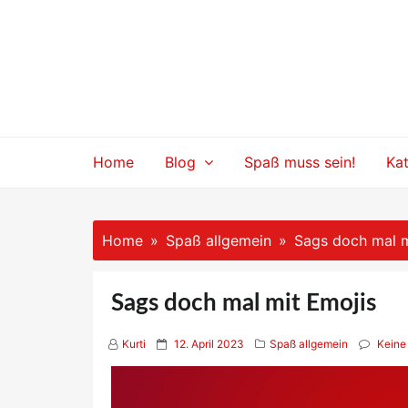
Skip
to
content
Home
Blog
Spaß muss sein!
Ka
Home
Spaß allgemein
Sags doch mal m
Sags doch mal mit Emojis
P
Kurti
12. April 2023
Spaß allgemein
Keine
o
s
t