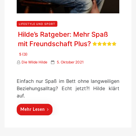
LIFESTYLE UND SPORT
Hilde’s Ratgeber: Mehr Spaß
mit Freundschaft Plus?
5 (3)
P
Die Wilde Hilde
5. Oktober 2021
o
s
Einfach nur Spaß im Bett ohne langweiligen
t
Beziehungsalltag? Echt jetzt?! Hilde klärt
e
auf.
d
o
Mehr Lesen
n