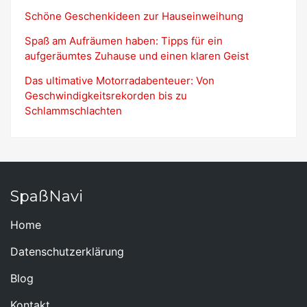
Schöne Geschenkideen zur Hauseinweihung
Spaß am Aufräumen haben: Tipps für ein
aufgeräumtes Zuhause und einen klaren Geist
Das ultimative Motorradabenteuer: Von
Geschwindigkeitsrekorden bis zu
Schlammschlachten
SpaßNavi
Home
Datenschutzerklärung
Blog
Kontakt