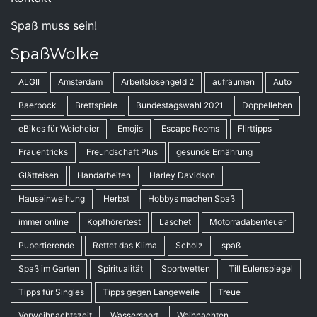
Spaß muss sein!
SpaßWolke
ALGII
Amsterdam
Arbeitslosengeld 2
aufräumen
Auto
Baerbock
Brettspiele
Bundestagswahl 2021
Doppelleben
eBikes für Weicheier
Emojis
Escape Rooms
Flirttipps
Frauentricks
Freundschaft Plus
gesunde Ernährung
Glätteisen
Handarbeiten
Harley Davidson
Hauseinweihung
Herbst
Hobbys machen Spaß
immer online
Kopfhörertest
Laschet
Motorradabenteuer
Pubertierende
Rettet das Klima
Scholz
spaß
Spaß im Garten
Spiritualität
Sportwetten
Till Eulenspiegel
Tipps für Singles
Tipps gegen Langeweile
Treue
Vorweihnachtszeit
Wassersport
Weihnachten